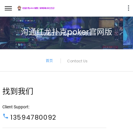
沟通红龙扑克poker官网版
首页
Contact Us
找到我们
Client Support:
13594780092